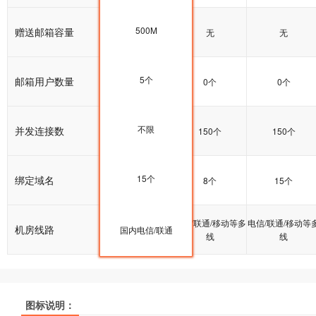
500M
赠送邮箱容量
无
无
无
5个
邮箱用户数量
0个
0个
0个
不限
并发连接数
100个
150个
150个
15个
绑定域名
5个
8个
15个
电信/联通/移动等多
电信/联通/移动等多
电信/联通/移动等
机房线路
国内电信/联通
线
线
线
图标说明：
产品名称
产品名称
产品名称
新网虚机体验型
新网虚机体验型
新网虚机体验型
新网虚机经济型
新网虚机经济型
新网虚机经济型
新网虚机普惠
新网虚机普惠
新网虚机普惠