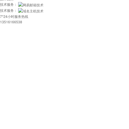
MSSQL
技术服务：
24x7x365
版本:2000/2005/
流量分析
技术服务：
在线有问必答
2008/2012
7*24小时服务热线
13516166538
MySQL
24x7x365
访问统计
版本:5.1/5.6
电话技术支持
Access数据库
日志自助下载
zend
360攻击防护
版本:3.3.3
Jmail
百度云加速
版本:4.3.0
Gzip压缩
控制面板演示
演示
演示
演示
图片组件