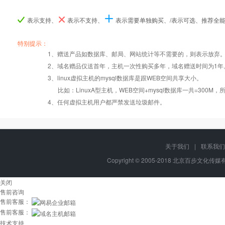
表示支持、
表示不支持、
表示需要单独购买、/表示可选、推荐全
产品编号
产品编号
产品编号
B002
B002
B002
A003
A003
A003
B003
B003
B003
特别提示：
1、赠送产品如数据库、邮局、网站统计等不需要的，则表示放弃
2、域名赠品仅送首年，主机一次性购买多年，域名赠送时间为1年
操作系统
设置首页
数据定期备份
Windows2008
Windows2008
Windows2008
3、linux虚拟主机的mysql数据库是跟WEB空间共享大小。
比如：LinuxA型主机，WEB空间+mysql数据库一共=3
PHP
版本:5.2.17/
错误页面定义
数据自助恢复
4、任何虚拟主机用户都严禁发送垃圾邮件。
5.3.27/5.4.28
ASP
rar在线压缩
10重安全保障
关于我们
|
联系我们
Copyright © 2005-2018 北京百步文化传媒有限
ASP.net
免费预装软件
千兆防火墙系统
关闭
售前咨询
售前客服：
java/jsp
Urlrewrite
QQ全球免费电话
售前客服：
技术支持