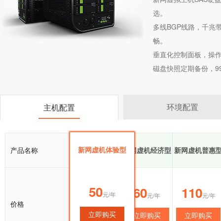
选。
多线BGP线路，千兆
畅。
垂直化控制面板，操
磁盘快照定期备份，9
环境配置
主机配置
新网虚机体验型
产品名称
新网虚机体验型
新网虚机经济型
新网虚机普惠
50
50
60
110
元/年
元/年
元/年
元/年
价格
立即购买
立即购买
立即购买
立即购买