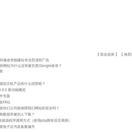
【 双击滚屏 】 【
推荐
何修改智能建站专业型顶部广告
的网站为什么没有被百度/Google收录？
章
虚拟主机产品有什么优势呢？
he 2.0 新功能概览
件专题
名FAQ
道你们公司能保障我们网站的安全吗？
免数据库被别人下载？
ql数据源程序调用方式（使用php脚本语言调用）
置电子证书及备案编号