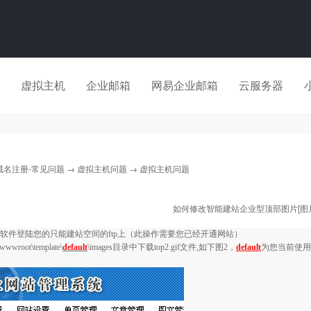
虚拟主机
企业邮箱
网易企业邮箱
云服务器
域名注册-常见问题
→
虚拟主机问题
→ 虚拟主机问题
如何修改智能建站企业型顶部图片[图片
软件登陆您的只能建站空间的
ftp
上（此操作需要您已经开通网站）
wwwroot\template\
default
\images
目录中下载
top2.gif
文件
,
如下图
2
，
default
为您当前使用