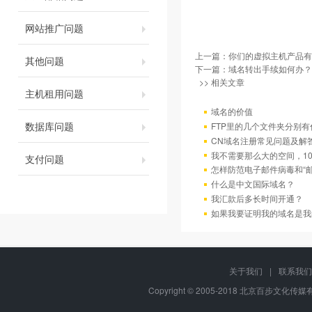
网站推广问题
上一篇：
你们的虚拟主机产品有
其他问题
下一篇：
域名转出手续如何办？
>> 相关文章
主机租用问题
域名的价值
数据库问题
FTP里的几个文件夹分别有
CN域名注册常见问题及解
我不需要那么大的空间，10
支付问题
怎样防范电子邮件病毒和“邮
什么是中文国际域名？
我汇款后多长时间开通？
如果我要证明我的域名是我
关于我们
|
联系我们
Copyright © 2005-2018 北京百步文化传媒有限