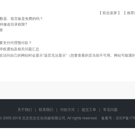
【 双击滚屏 】 【
推荐
数器、留言板是免费的吗？
何修改目录权限?
章
要支付代理预付款？
停权通知及相关问题汇总
在访问自己的网站时会显示“该页无法显示”（您要查看的页当前不可用。网站可能遇到
关于我们
|
联系我们
|
付款方式
|
提交工单
|
常见问题
t © 2005-2018 北京百步文化传媒有限公司, All rights reserved. 备案号：
京ICP备170