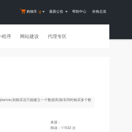
购物车
最新公告
帮助中心
价格总览
0
小程序
网站建设
代理专区
lserver,则购买后只能建立一个数据库(除非同时购买多个数
来源：
阅读：
11532
次