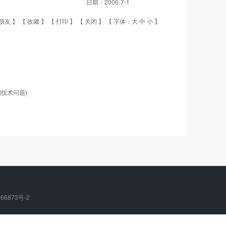
日期：
2006-7-1
朋友
】 【
收藏
】 【
打印
】 【
关闭
】 【 字体：
大
中
小
】
技术问题)
66873号-2