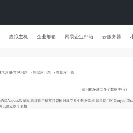
虚拟主机
企业邮箱
网易企业邮箱
云服务器
域名注册-常见问题
→
数据库问题
→ 数据库问题
请问能多建立多个数据库吗？
的是Access数据库,则虚拟主机支持您同时建立多个数据库.但如果使用的是mysql或sq
过可以建立多个表格.