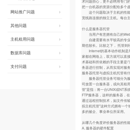
术问题担心，更不必聘用专门
把一台机器的资源分配给多个
网站推广问题
这个问题取决于主机的性能及
宽线路连接的独立主机。每台
其他问题
什么是服务器托管
当用户有意拥有自己的Web、E
主机租用问题
自建需要有水平较高的专业技
期也较长。比较之下， 托管则
Internet的基本动作机制是
数据库问题
家都在网络上，双方就可以直接沟
术基础和所依赖的手段主要是\"
支付问题
务器进行控制，从而实现对服
服务器托管与虚拟主机托管有
服务器托管业务可细分为服务器托管与
司放置一台服务器，或向其租用一
管"是指：将一台UNIX或NT
FTP服务器，这样的服务器，
通过远程控制技术，如文件传输
拟主机托管"这种方式拥有一
多的被企、事业单位所采用。
从哪几个角度评价服务器的性
A. 服务器的硬件配置