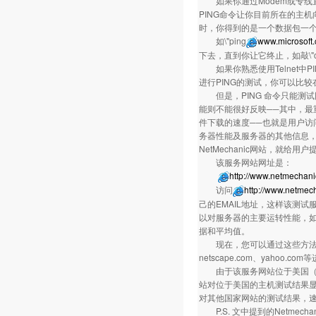
如果你通过Modem或专线直接
PING命令让你目前所在的主机
时，你得到的是一个数据包一
如\"ping
www.microsoft
下去，直到你让它终止，如敲\"ctrl
如果你熟悉使用Telnet中P
进行PING的测试，你可以比
但是，PING 命令只能测
能则不能很好反映──其中，最重
件下载的速度──也就是用户访
务器性能及服务器的其他信息，开通
NetMechanic网站，就给
该服务网站网址是
http://www.netmechan
访问
http://www.netmec
己的EMAIL地址，这样该测试
以对服务器的主要运转性能，如P
据和平均值。
现在，您可以通过这些方法，对您
netscape.com、yahoo.
由于该服务网站位于美国（在S
站对位于美国的主机测试结果
对其他国家网站的测试结果，
P.S. 文中提到的Netme